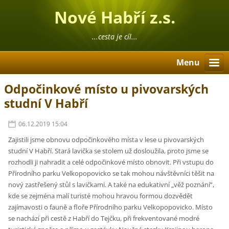
Nové Habří z.s.
...cesta je cíl...
Menu
Odpočinkové místo u pivovarských
studní V Habří
06.12.2019 15:04
Zajistili jsme obnovu odpočinkového místa v lese u pivovarských
studní V Habří. Stará lavička se stolem už dosloužila, proto jsme se
rozhodli ji nahradit a celé odpočinkové místo obnovit. Při vstupu do
Přírodního parku Velkopopovicko se tak mohou návštěvníci těšit na
nový zastřešený stůl s lavičkami. A také na edukativní „věž poznání“,
kde se zejména malí turisté mohou hravou formou dozvědět
zajímavosti o fauně a floře Přírodního parku Velkopopovicko. Místo
se nachází při cestě z Habří do Tejčku, při frekventované modré