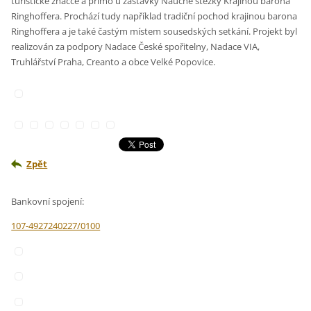
turistické značce a přímo u zastávky Naučné stezky Krajinou barona
Ringhoffera. Prochází tudy například tradiční pochod krajinou barona
Ringhoffera a je také častým místem sousedských setkání. Projekt byl
realizován za podpory Nadace České spořitelny, Nadace VIA,
Truhlářství Praha, Creanto a obce Velké Popovice.
Zpět
Bankovní spojení:
107-4927240227/0100